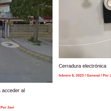
Cerradura electrónica
febrero 6, 2023
/
General
/ Por
 acceder al
 Por
Javi