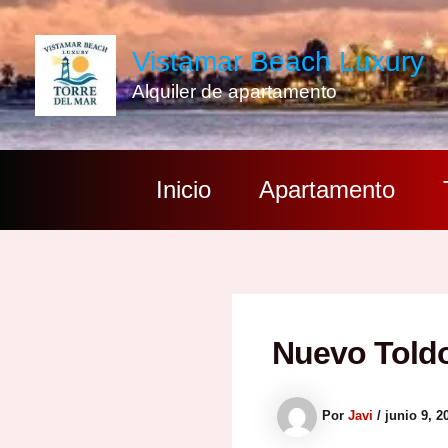
Ir
al
Vistamar Beach Luxury
contenido
Alquiler de apartamento
Inicio
Apartamento
Nuevo Toldo
Por
Javi
/
junio 9, 2